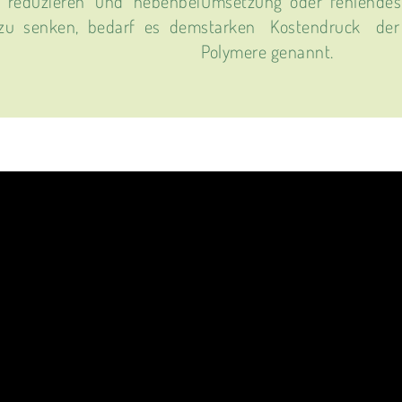
u reduzieren und nebenbei
Umsetzung oder fehlendes 
 zu senken, bedarf es dem
starken Kostendruck der
Polymere genannt.