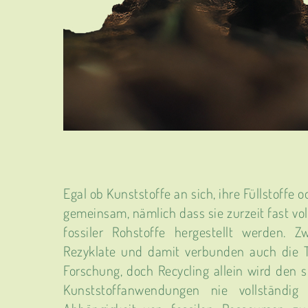
Egal ob Kunststoffe an sich, ihre Füllstoffe o
gemeinsam, nämlich dass sie zurzeit fast vol
fossiler Rohstoffe hergestellt werden. 
Rezyklate und damit verbunden auch die 
Forschung, doch Recycling allein wird den 
Kunststoffanwendungen nie vollständi