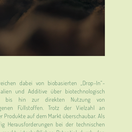
reichen dabei von biobasierten „Drop-In“-
alien und Additive über biotechnologisch
offe bis hin zur direkten Nutzung von
enen Füllstoffen. Trotz der Vielzahl an
der Produkte auf dem Markt überschaubar. Als
ig Herausforderungen bei der technischen