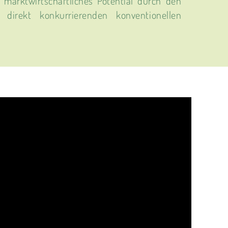
marktwirtschaftliches Potential durch den
 direkt konkurrierenden konventionellen