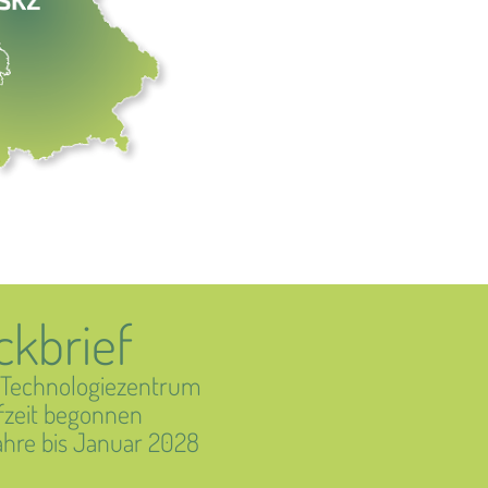
ckbrief
 Technologiezentrum
fzeit begonnen
ahre bis Januar 2028