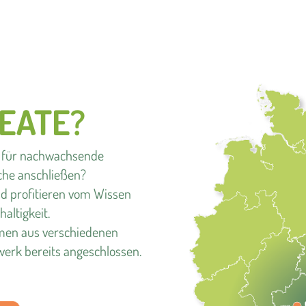
REATE?
 für nachwachsende
che anschließen?
nd profitieren vom Wissen
ltigkeit.
hmen aus verschiedenen
erk bereits angeschlossen.