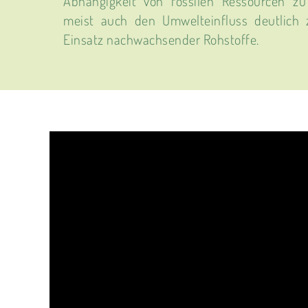
Abhängigkeit von fossilen Ressourcen z
meist auch den Umwelteinfluss deutlich
Einsatz nachwachsender Rohstoffe.