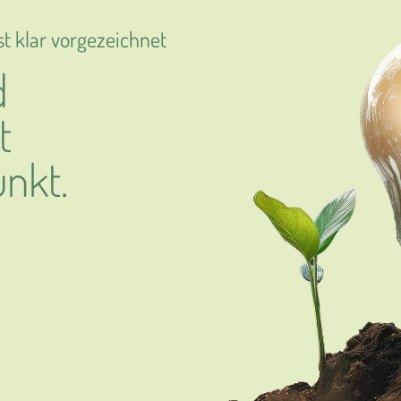
st klar vorgezeichnet
d
t
unkt.