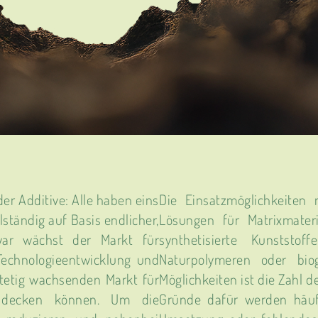
der Additive: Alle haben eins
Die Einsatzmöglichkeiten 
lständig auf Basis endlicher,
Lösungen für Matrixmateri
Zwar wächst der Markt für
synthetisierte Kunstst
Technologieentwicklung und
Naturpolymeren oder biog
stetig wachsenden Markt für
Möglichkeiten ist die Zahl 
g decken können. Um die
Gründe dafür werden häuf